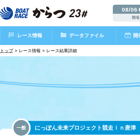
08/06
開場
レース情報
データファイル
開
トップ
レース情報
レース結果詳細
ボートレースからつ（本場）
シリーズインデックス
インフォメーション
モーターデータ
CM・映像集
外向発売所 ドリームピッ
マンスリーレースガイド
ボートデータ
イベント情報
レース結果
にっぽん未来プロジェクト競走ｉｎ唐津
一般