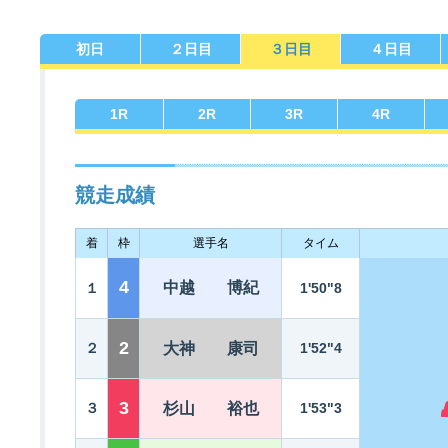
初日
２日目
３日目
４日目
佐賀支部選手一覧
記念競走優勝選手一覧
今節の進入コース別成績
進入コース別選手成績
決まり手
1
R
2
R
3
R
4
R
競走成績
着
枠
選手名
タイム
今節出場選手のマル得情報
4
中越 博紀
１
1'50"8
2
２
大神 康司
1'52"4
3
３
杉山 裕也
1'53"3