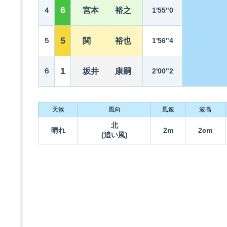
6
４
宮本 裕之
1'55"0
5
５
関 裕也
1'56"4
1
６
坂井 康嗣
2'00"2
天候
風向
風速
波高
北
晴れ
2m
2cm
(追い風)