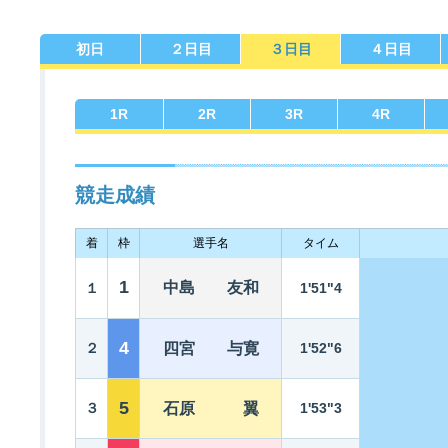
初日
２日目
３日目
４日目
佐賀支部選手一覧
記念競走優勝選手一覧
今節の進入コース別成績
進入コース別選手成績
決まり手
1
R
2
R
3
R
4
R
競走成績
着
枠
選手名
タイム
今節出場選手のマル得情報
1
中島 友和
１
1'51"4
4
２
四宮 与寛
1'52"6
5
３
石原 翼
1'53"3