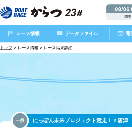
08/06
開場
レース情報
データファイル
開
トップ
レース情報
レース結果詳細
ボートレースからつ（本場）
シリーズインデックス
インフォメーション
モーターデータ
CM・映像集
外向発売所 ドリームピッ
マンスリーレースガイド
ボートデータ
イベント情報
レース結果
にっぽん未来プロジェクト競走ｉｎ唐津
一般