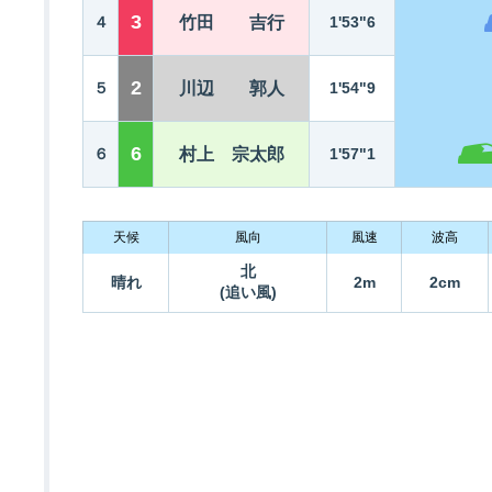
3
４
竹田 吉行
1'53"6
2
５
川辺 郭人
1'54"9
6
６
村上 宗太郎
1'57"1
天候
風向
風速
波高
北
晴れ
2m
2cm
(追い風)