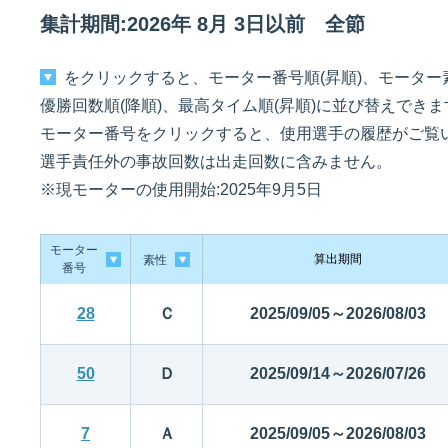
集計期間:2026年 8月 3日以前 全節
佐賀支部選手一覧
記念競走優勝選手一覧
今節の進入コース別成績
をクリックすると、モーター番号順(昇順)、モーター素性
進入コース別選手成績
決まり手
優勝回数順(降順)、最高タイム順(昇順)に並び替えできま
モーター番号をクリックすると、使用選手の履歴がご覧
選手責任外の事故回数は出走回数に含みません。
※現モーターの使用開始:2025年9月5日
モーター
算出期間
素性
番号
今節出場選手のマル得情報
28
Ｃ
2025/09/05～2026/08/03
50
Ｄ
2025/09/14～2026/07/26
7
Ａ
2025/09/05～2026/08/03