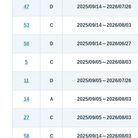
47
Ｄ
2025/09/14～2026/07/26
53
Ｃ
2025/09/14～2026/08/03
56
Ｄ
2025/09/14～2026/06/27
5
Ｃ
2025/09/05～2026/08/03
11
Ｄ
2025/09/05～2026/07/26
14
Ａ
2025/09/05～2026/08/03
27
Ｃ
2025/09/05～2026/08/03
58
Ｃ
2025/09/14～2026/08/03