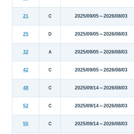
21
Ｃ
2025/09/05～2026/08/03
25
Ｄ
2025/09/05～2026/08/03
32
Ａ
2025/09/05～2026/08/03
42
Ｃ
2025/09/05～2026/08/03
48
Ｃ
2025/09/14～2026/08/03
52
Ｃ
2025/09/14～2026/08/03
55
Ｃ
2025/09/14～2026/08/03