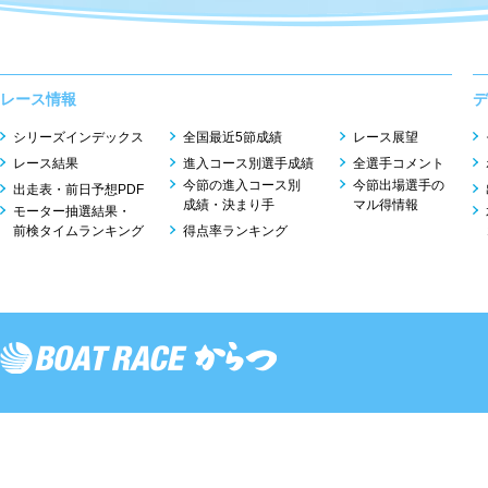
レース情報
デ
シリーズインデックス
全国最近5節成績
レース展望
レース結果
進入コース別選手成績
全選手コメント
今節の進入コース別
今節出場選手の
出走表・前日予想PDF
成績・決まり手
マル得情報
モーター抽選結果・
前検タイムランキング
得点率ランキング