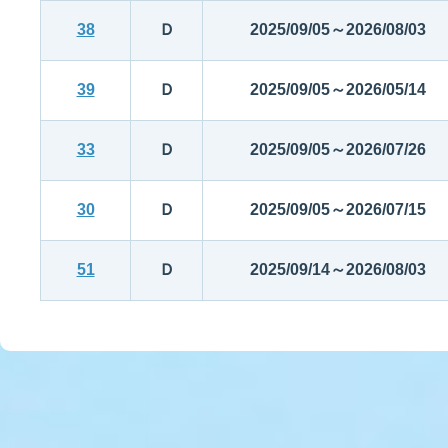
38
Ｄ
2025/09/05～2026/08/03
39
Ｄ
2025/09/05～2026/05/14
33
Ｄ
2025/09/05～2026/07/26
30
Ｄ
2025/09/05～2026/07/15
51
Ｄ
2025/09/14～2026/08/03